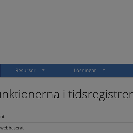
Resurser
Lösningar
nktionerna i tidsregist
änt
 webbaserat