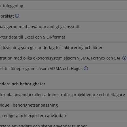
r inloggning
språkigt
navigerad med användarvänligt gränssnitt
rter data till Excel och SIE4-format
edovisning som ger underlag för fakturering och löner
gration med olika ekonomisystem såsom VISMA, Fortnox och SAP
rt till löneprogram såsom VISMA och Hogia.
ndare och behörigheter
flexibla användarroller: administratör, projektledare och deltagare
viduell behörighetsanpassning
, redigera och exportera användare
rtera användare och skapa användargrupper