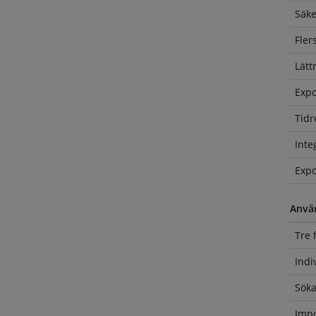
Säke
Fler
Lätt
Expo
Tidr
Inte
Expo
Anvä
Tre 
Indi
Söka
Impo