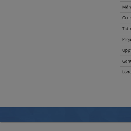
Måna
Grup
Tidp
Proj
Uppf
Gant
Löne