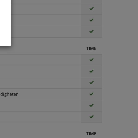
TIME
edigheter
TIME