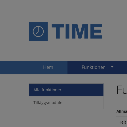
Hem
Funktioner
Fu
Alla funktioner
Tilläggsmoduler
Allm
Helt