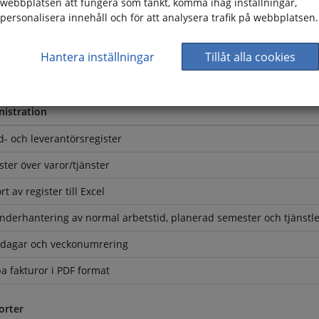
webbplatsen att fungera som tänkt, komma ihåg inställningar,
personalisera innehåll och för att analysera trafik på webbplatsen.
 material i mappstruktur
a kostnads-och prismodeller
Hantera inställningar
Tillåt alla cookies
nads-och priskalkyl
istration
- och leverantörsregister
ster över varor/tjänster
rt av register till Excel
nderhantering av normal arbetstid, planerad semester och tjänstl
dagar och veckonumrering
a fakturor i PDF format
orter