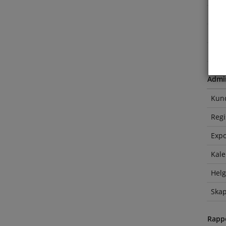
Dela
Olik
Kost
Admin
Kund
Regi
Expo
Kale
Helg
Skap
Rapp