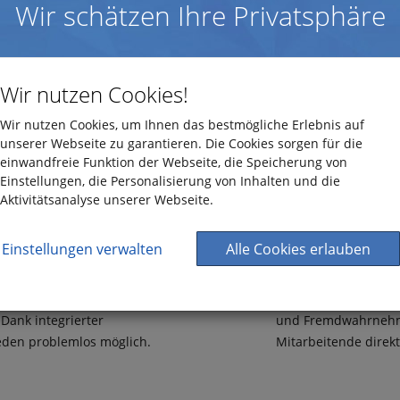
Wir schätzen Ihre Privatsphäre
Umfragen, die zu
Wir nutzen Cookies!
rauen. Survey&Report
Gestalten Sie Feedb
gt mit rollenbasierter
Nutzen Sie eigene V
Wir nutzen Cookies, um Ihnen das bestmögliche Erlebnis auf
chtigen Personen Ergebnisse
setzen Sie Verzweigu
unserer Webseite zu garantieren. Die Cookies sorgen für die
einwandfreie Funktion der Webseite, die Speicherung von
 Befragtenkategorien lassen
Anforderungen anzu
Einstellungen, die Personalisierung von Inhalten und die
 ohne individuelle Identitäten
Aktivitätsanalyse unserer Webseite.
Einstellungen verwalten
Alle Cookies erlauben
ible Verteilung
Machen Sie Persp
 Umfragen erreichen die
Entdecken Sie Stärk
Die Benutzeroberfläche ist
Diagrammtypen. Nutz
 Dank integrierter
und Fremdwahrnehmu
jeden problemlos möglich.
Mitarbeitende direkt