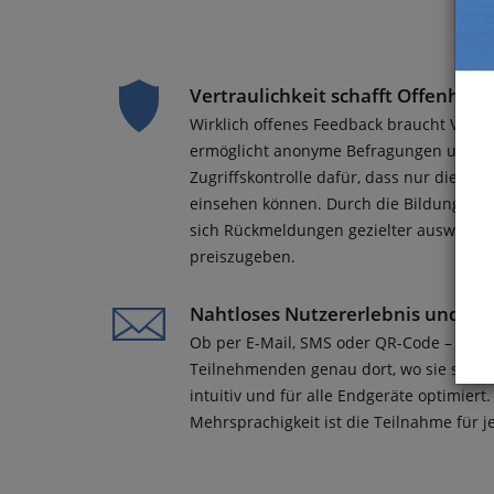
Vertraulichkeit schafft Offenheit
Wirklich offenes Feedback braucht Vert
ermöglicht anonyme Befragungen und sor
Zugriffskontrolle dafür, dass nur die ri
einsehen können. Durch die Bildung von
sich Rückmeldungen gezielter auswerten,
preiszugeben.
Nahtloses Nutzererlebnis und flex
Ob per E-Mail, SMS oder QR-Code – Ihre
Teilnehmenden genau dort, wo sie sind. 
intuitiv und für alle Endgeräte optimiert.
Mehrsprachigkeit ist die Teilnahme für 