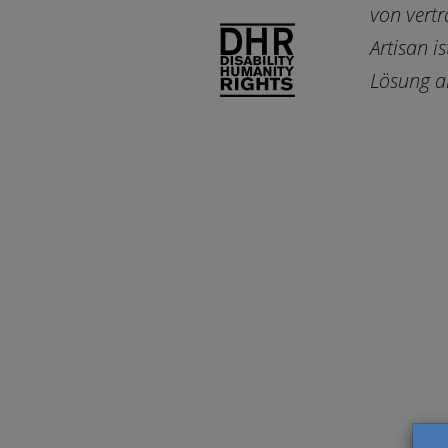
von vertr
Artisan i
ment
Lösung a
r