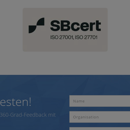
esten!
l 360-Grad-Feedback mit