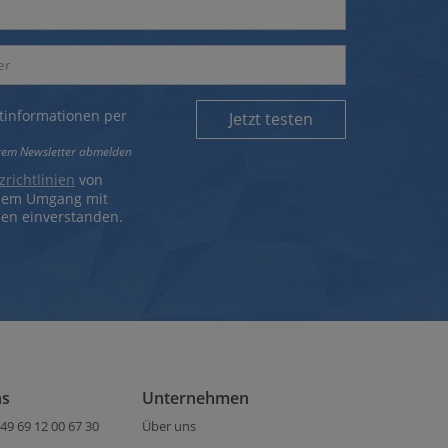
ktinformationen per
Jetzt testen
erem Newsletter abmelden
richtlinien
von
 dem Umgang mit
en einverstanden.
ns
Unternehmen
49 69 12 00 67 30
Über uns