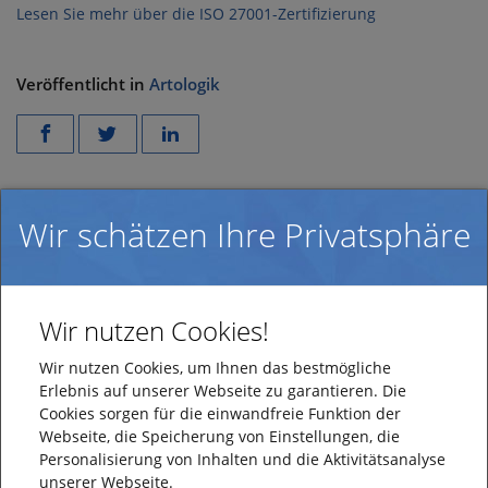
Lesen Sie mehr über die ISO 27001-Zertifizierung
Veröffentlicht in
Artologik
Verwandte Inhalte
Wir schätzen Ihre Privatsphäre
Erneute ISO-27001 Zertifizierung in 2026
Artologik ist gelistet auf der European Edtech Map
Wir nutzen Cookies!
Wir nutzen Cookies, um Ihnen das bestmögliche
Wir sind neues Mitglied der Swedish Edtech
Erlebnis auf unserer Webseite zu garantieren. Die
Industry
Cookies sorgen für die einwandfreie Funktion der
Webseite, die Speicherung von Einstellungen, die
Personalisierung von Inhalten und die Aktivitätsanalyse
HelpDesk erleichtert die Arbeitsabläufe bei Scania
unserer Webseite.