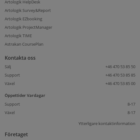
Artologik HelpDesk
Artologik Survey&Report
Artologik EZbooking
Artologik ProjectManager
Artologik TIME
Astrakan CoursePlan
Kontakta oss
Sälj
+46 470 53 85 50
Support
+46 470 53 85 85
Växel
+46 470 53 85 00
Öppettider Vardagar
Support
8-17
Växel
8-17
Ytterligare kontaktinformation
Företaget