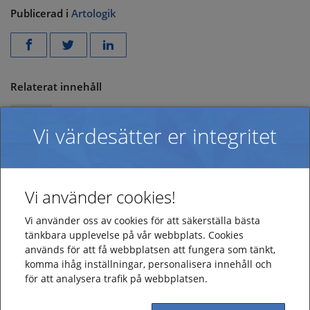
Publicerad i
Artologik
Relaterat innehåll
Förnyad ISO 27001-certifiering 2026
Vi värdesätter er integritet
Förnyad ISO-27001-certifiering 2023
Vi använder cookies!
Artologik på European Edtech kartan
Vi använder oss av cookies för att säkerställa bästa
tänkbara upplevelse på vår webbplats. Cookies
används för att få webbplatsen att fungera som tänkt,
Vi är nya medlemmar i Swedish Edtech
komma ihåg inställningar, personalisera innehåll och
för att analysera trafik på webbplatsen.