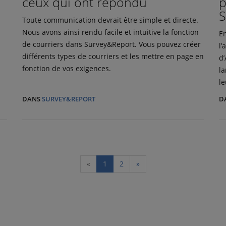
ceux qui ont répondu
p
S
Toute communication devrait être simple et directe.
Nous avons ainsi rendu facile et intuitive la fonction
En
de courriers dans Survey&Report. Vous pouvez créer
l’
différents types de courriers et les mettre en page en
d’
fonction de vos exigences.
la
le
DANS
SURVEY&REPORT
D
«
1
2
»