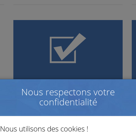
Nous respectons votre
rt
Nouvelle version de
L
Survey&Report
s
confidentialité
Dans cette nouvelle version de Survey&Report, nous
Da
avons ajouté des fonctionnalités à la section
p
administration, ainsi qu’au module BankID.
m
Nous utilisons des cookies !