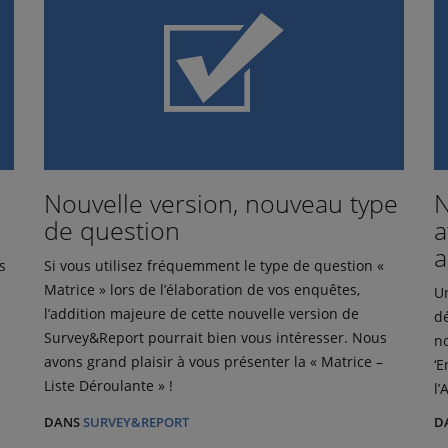
Nouvelle version, nouveau type
N
de question
a
a
s
Si vous utilisez fréquemment le type de question «
Matrice » lors de l’élaboration de vos enquêtes,
Un
l’addition majeure de cette nouvelle version de
dé
Survey&Report pourrait bien vous intéresser. Nous
no
avons grand plaisir à vous présenter la « Matrice –
‘E
Liste Déroulante » !
l’
DANS
SURVEY&REPORT
D