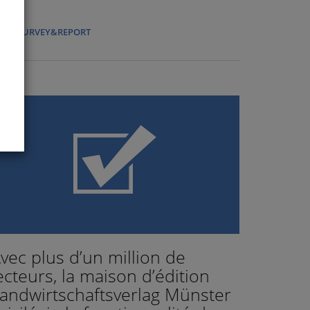
ANS
SURVEY&REPORT
vec plus d’un million de
ecteurs, la maison d’édition
andwirtschaftsverlag Münster