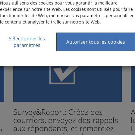
Nous utilisons des cookies pour vous garantir la meilleure
expérience sur notre site Web. Les cookies sont utilisés pour faire
DANS
SURVEY&REPORT
D
fonctionner le site Web, mémoriser vos paramètres, personnaliser
le contenu et analyser le trafic sur notre site Web.
Sélectionner les
Autoriser tous les cookies
paramètres
Survey&Report: Créez des
A
courriers, envoyez des rappels
l
aux répondants, et remerciez
L
!