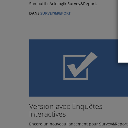
Son outil : Artologik Survey&Report.
DANS
SURVEY&REPORT
Version avec Enquêtes
Interactives
Encore un nouveau lancement pour Survey&Report 