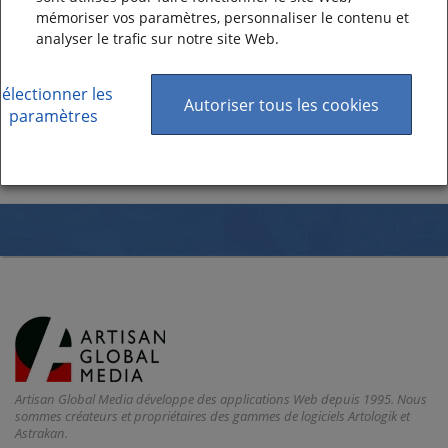
mémoriser vos paramètres, personnaliser le contenu et
Formations
analyser le trafic sur notre site Web.
Sélectionner les
Autoriser tous les cookies
paramètres
Artisan Global Media développe des applications Web depuis 1995. Nous
sommes créateurs et propriétaires des gammes de logiciels Artologik et
Astrakan.