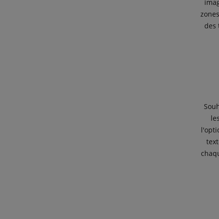
imag
zones
des 
Souh
le
l'opt
tex
chaqu