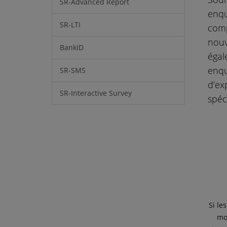
SR-Advanced Report
enqu
SR-LTI
comp
nouv
BankID
égal
enqu
SR-SMS
d’exp
SR-Interactive Survey
spéc
Si le
mo