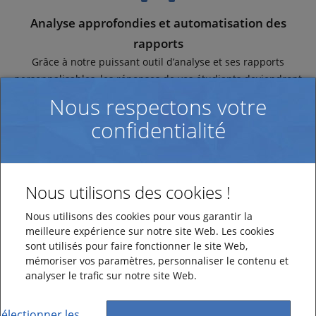
Analyse approfondies et automatisation des
rapports
Grâce à notre puissant outil d’analyse et ses rapports
personnalisables, les réponses de vos étudiants deviendront
des données sur lesquelles baser vos décisions. Générez
Nous respectons votre
automatiquement des rapports et partagez-les au sein de
confidentialité
votre plateforme d’apprentissage, ou d’autres canaux. Vous
pourrez en outre autoriser certains utilisateurs à modifier les
rapports, en supprimant les réponses textuelles
inappropriées ou en résumant les réponses.
Nous utilisons des cookies !
Nous utilisons des cookies pour vous garantir la
meilleure expérience sur notre site Web. Les cookies
sont utilisés pour faire fonctionner le site Web,
mémoriser vos paramètres, personnaliser le contenu et
Priorité sur la sécurité et l’accessibilité
analyser le trafic sur notre site Web.
Instaurez la confiance auprès de vos étudiants et encouragez-
les à répondre honnêtement grâce aux enquêtes anonymes,
Sélectionner les