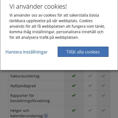
Vi använder cookies!
Rapportmotorer
Vi använder oss av cookies för att säkerställa bästa
Definiera egna
tänkbara upplevelse på vår webbplats. Cookies
rapportmallar
används för att få webbplatsen att fungera som tänkt,
Nyttjandegrad för valda
komma ihåg inställningar, personalisera innehåll och
tidsperioder
för att analysera trafik på webbplatsen.
Bestäm innehåll i rapporter
Hantera inställningar
Tillåt alla cookies
Rapporter per objekt,
användare och organisation
Fakturaunderlag
Nyttjandegrad
Rapporter för
beställningsförvalning
Helger och
kalenderundantag