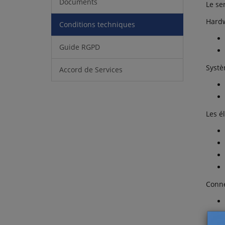
Documents
Le se
Hard
Conditions techniques
Guide RGPD
Systè
Accord de Services
Les é
Conne
Ba