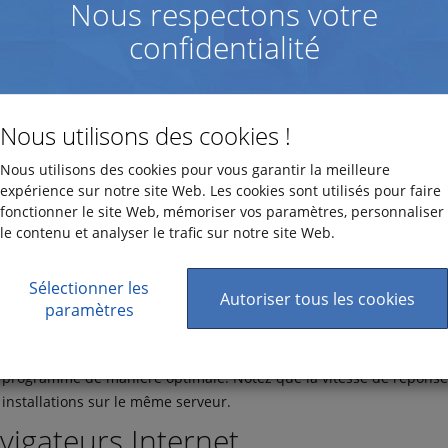
Nous respectons votre
se de Données doit répondre aux exigences suivantes :
confidentialité
de Données:
Recommandée : SQL Server 2022 ou 2019
Minimale : SQL Server 2017
Nous utilisons des cookies !
Microsoft SQL Express (Serveur SQL limité et gratuit : www.micros
Nous utilisons des cookies pour vous garantir la meilleure
ware
expérience sur notre site Web. Les cookies sont utilisés pour faire
fonctionner le site Web, mémoriser vos paramètres, personnaliser
Espace libre sur le disque dur : 4 GB
le contenu et analyser le trafic sur notre site Web.
Mémoire vive : 4 GB
s
Sélectionner les
Autoriser tous les cookies
Pour gérer la base de données, Microsoft SQL Management Studio do
paramètres
dernier, compatible avec la version du Serveur SQL déjà installé.
Nous recommandons l'utilisation d'environnements de serveurs mo
programme de manière optimale. Notez que la vitesse de réponse d
installations sur le même serveur.
vigateurs Internet