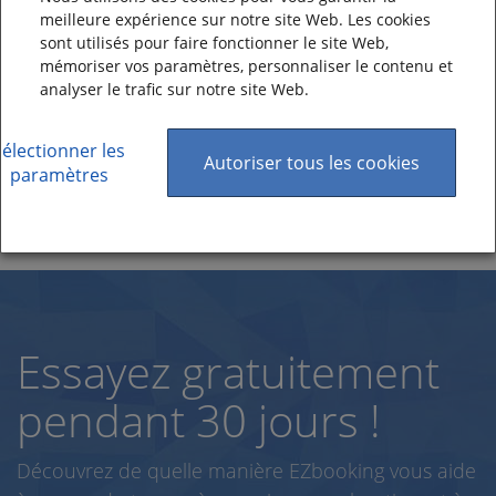
meilleure expérience sur notre site Web. Les cookies
sont utilisés pour faire fonctionner le site Web,
mémoriser vos paramètres, personnaliser le contenu et
analyser le trafic sur notre site Web.
Sélectionner les
Autoriser tous les cookies
paramètres
Essayez gratuitement
pendant 30 jours !
Découvrez de quelle manière EZbooking vous aide