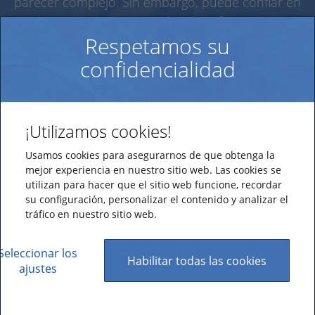
parecer complejo. Sin embargo, puede confiar en
nosotros como su proveedor de software. Hemos
Respetamos su
trabajado durante muchos años con clientes
nacionales e internacionales, disponemos de
confidencialidad
empleados experimentados y certificación de
seguridad, por lo que está en buenas manos.
¡Utilizamos cookies!
Usamos cookies para asegurarnos de que obtenga la
22
mejor experiencia en nuestro sitio web. Las cookies se
utilizan para hacer que el sitio web funcione, recordar
su configuración, personalizar el contenido y analizar el
Países
tráfico en nuestro sitio web.
La serie de productos Artologik, que incluye EZbooking,
HelpDesk y Survey&Report, es utilizada por organizaciones de
Seleccionar los
todo el mundo.
Habilitar todas las cookies
ajustes