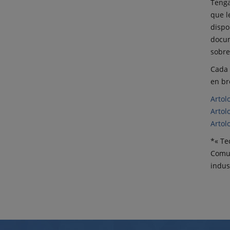
Tenga
que l
dispo
docum
sobre
Cada 
en br
Artol
Artol
Artol
*« Te
Comun
indus