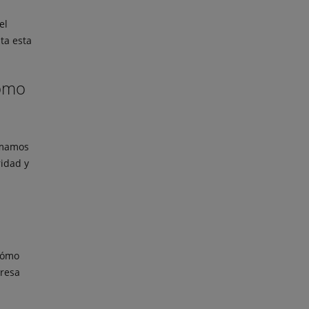
el
ta esta
como
omamos
idad y
cómo
presa