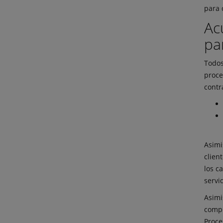
para 
Ac
pa
Todos
proce
contr
Asimi
clien
los c
servi
Asimi
compr
Proce