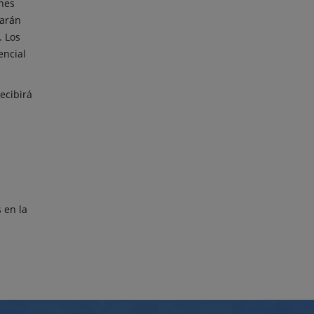
nes
tarán
. Los
encial
ecibirá
 en la