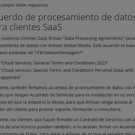
cumplir estos requisitos.
uerdo de procesamiento de dato
ra clientes SaaS
 nuestros clientes SaaS firman "Data Processing Agreements" (acu
samiento de datos) con Artisan Global Media. Este acuerdo se basa
atos estándar de "IT&Telekomföretagen*"
“Cloud Services, General Terms and Conditions 2023”
“Cloud services, Special Terms and Conditions Personal Data, with
appendix”
smo, también firmamos acuerdos de procesamiento de datos con l
tes que tengan Acuerdos de Servicios para la instalación en su serv
asos en que la empresa lo desee, para que Artisan tenga acceso al
dor del cliente para prestar soporte, formación o consultoría.
smo, los clientes que hayan firmado un Contrato de Servicios con l
a de una licencia pueden también, si lo desean, firmar un Acuerd
samiento de Datos, para dotar a Artisan de acceso al servidor del c