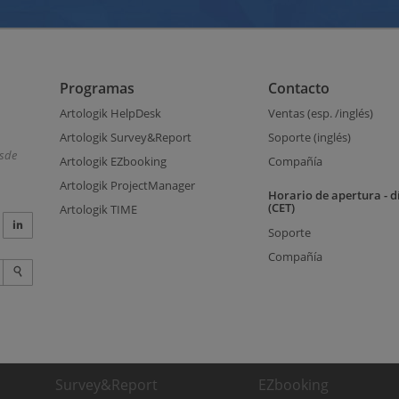
Programas
Contacto
Artologik HelpDesk
Ventas (esp. /inglés)
Artologik Survey&Report
Soporte (inglés)
esde
Artologik EZbooking
Compañía
Artologik ProjectManager
Horario de apertura - d
(CET)
Artologik TIME
Soporte
Compañía
Survey&Report
EZbooking