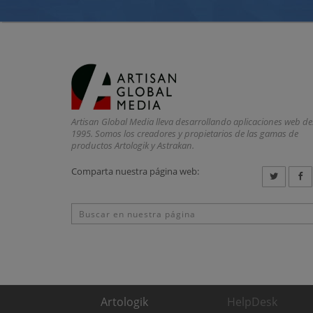
Artisan Global Media lleva desarrollando aplicaciones web d
1995. Somos los creadores y propietarios de las gamas de
productos Artologik y Astrakan.
Comparta nuestra página web:
Artologik
HelpDesk