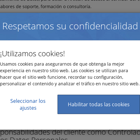
labores de soporte, formación o consultoría.
ntroladores de tratamiento y
Respetamos su confidencialidad
ocesadores de datos personales
o se trata de la gestión de datos personales, hay dos papeles a te
a:
¡Utilizamos cookies!
olador – Es el responsable de informar sobre los fines y medios a 
Usamos cookies para asegurarnos de que obtenga la mejor
cto a los datos personales. Otra de sus funciones es asegurarse de
experiencia en nuestro sitio web. Las cookies se utilizan para
sador de datos personales cumple con sus responsibilidades en m
hacer que el sitio web funcione, recordar su configuración,
otección de datos.
personalizar el contenido y analizar el tráfico en nuestro sitio web.
sador de datos personales – Verifica en nombre del controlador, la
ación de las medidas de protección técnica y organizativa impleme
Seleccionar los
Habilitar todas las cookies
ajustes
iente SaaS asume el papel de controlador y Artisan Global Media,
rcionando el programa, representa al procesador de datos person
ponsabilidades del cliente como Controla
los Datos Personales