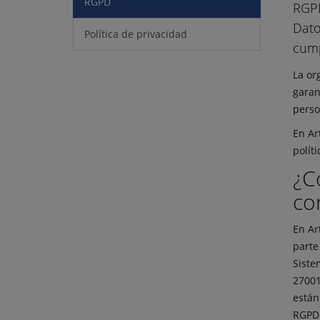
RGPD
RGPD
Dato
Política de privacidad
cump
La or
garan
perso
En Ar
polít
¿C
co
En Ar
parte
Siste
27001
están
RGPD.