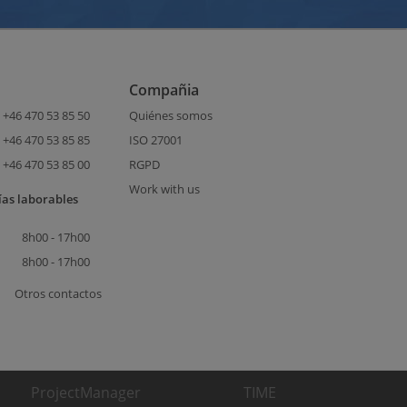
Compañia
+46 470 53 85 50
Quiénes somos
+46 470 53 85 85
ISO 27001
+46 470 53 85 00
RGPD
Work with us
ías laborables
8h00 - 17h00
8h00 - 17h00
Otros contactos
ProjectManager
TIME