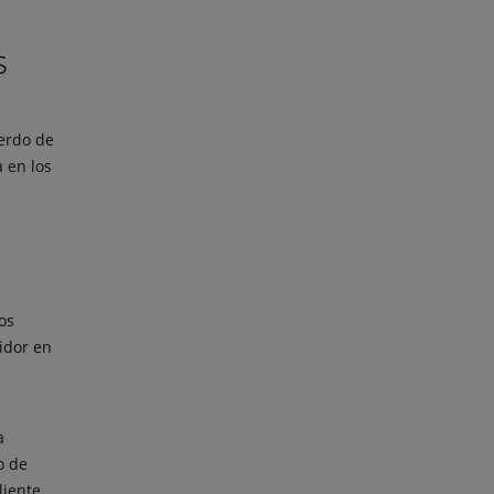
s
erdo de
 en los
os
idor en
a
o de
liente