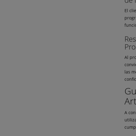
El cl
progr
funci
Res
Pro
Al pr
convi
las m
confi
Gu
Ar
A con
utili
cumpl