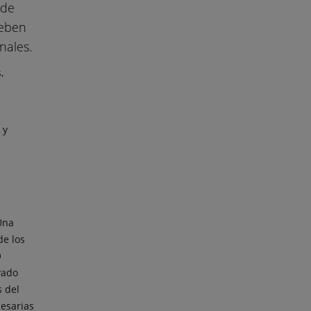
 de
deben
nales.
,
 y
a
Una
de los
O
vado
 del
cesarias