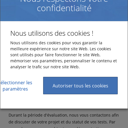
confidentialité
Survey&Report, auprès de vos sondés (10 maximum pour
vos tests), vous devez obtenir une autorisation de notre
part. Merci de nous contacter !
Nous utilisons des cookies !
Comment fonctionne la
Nous utilisons des cookies pour vous garantir la
licence d’évaluation ?
meilleure expérience sur notre site Web. Les cookies
sont utilisés pour faire fonctionner le site Web,
Il vous suffit de renseigner vos coordonnées
mémoriser vos paramètres, personnaliser le contenu et
professionnelles dans le formulaire « Commandez votre
analyser le trafic sur notre site Web.
propre espace d'évaluation », une fois que vous avez
cliqué sur le bouton correspondant ci-dessous. Ensuite,
Sélectionner les
vous recevrez rapidement un e-mail contenant un lien
Autoriser tous les cookies
paramètres
personnel vers votre espace d'évaluation. Veuillez noter
que cette opération peut prendre un ou deux jours
ouvrables.
Durant la période d'évaluation, nous vous contactons afin
de discuter de votre projet et du statut de vos tests. Par