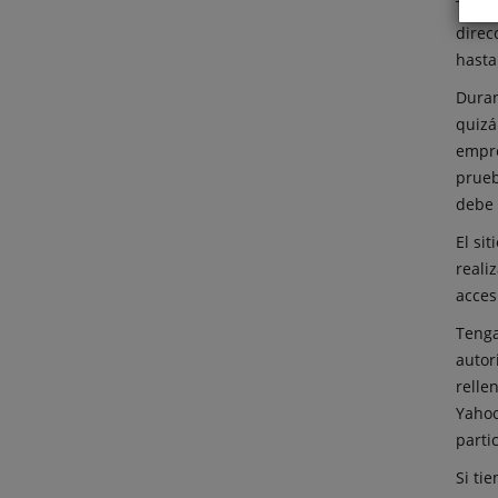
Tan p
direc
hasta
Duran
quizá
empre
prueb
debe 
El si
reali
acces
Tenga
autor
relle
Yahoo
parti
Si ti