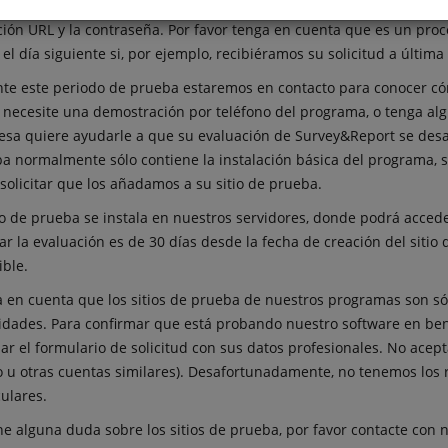
ronto como recibamos esta información, crearemos su sitio de prue
ción URL y la contraseña. Por favor tenga en cuenta que es un proc
 el día siguiente si, por ejemplo, recibiéramos su solicitud a última
te este periodo de prueba estaremos en contacto para conocer cóm
 necesite una demostración por teléfono del programa, o tenga al
sa quiere ayudarle a que su evaluación de Survey&Report se desarr
a normalmente sólo contiene la instalación básica del programa, s
solicitar que los añadamos a su sitio de prueba.
tio de prueba se instala en nuestros servidores, donde podrá acce
zar la evaluación es de 30 días desde la fecha de creación del sitio
ible.
 en cuenta que los sitios de prueba de nuestros programas son só
idades. Para confirmar que está probando nuestro software en ben
nar el formulario de solicitud con sus datos profesionales. No ace
 u otras cuentas similares). Desafortunadamente, no tenemos los re
culares.
ene alguna duda sobre los sitios de prueba, por favor contacte con 