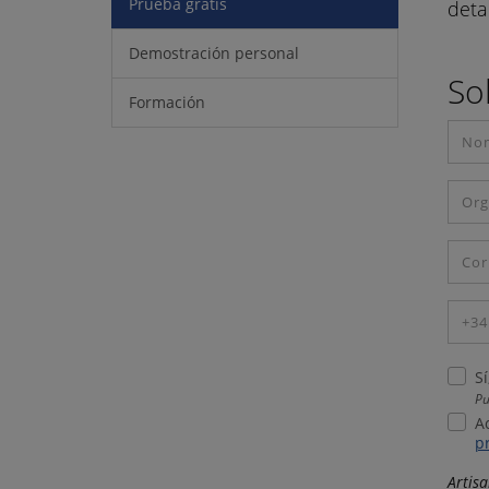
Prueba gratis
deta
Demostración personal
Sol
Formación
S
Pu
A
p
Artisa