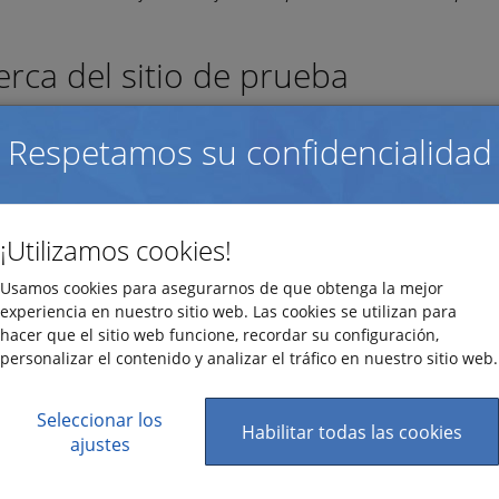
erca del sitio de prueba
ar nuestro programa de creación de encuestas e informes mediante
Respetamos su confidencialidad
jas.
La principal ventaja es que sólo usted tendrá acceso a la informac
el programa mediante la prueba online. Tómese todo el tiempo nec
preocuparse de que alguien pueda modificar los datos introducid
¡Utilizamos cookies!
Además, tiene la posibilidad de modificar la configuración del pr
Usamos cookies para asegurarnos de que obtenga la mejor
crear informes, etc. De este modo, comprobará exactamente cómo 
experiencia en nuestro sitio web. Las cookies se utilizan para
para su proyecto.
hacer que el sitio web funcione, recordar su configuración,
rde que es un servicio gratuito y sin ningún compromiso.
personalizar el contenido y analizar el tráfico en nuestro sitio web.
Seleccionar los
ómo funciona el sitio de prueba?
Habilitar todas las cookies
ajustes
imero que debe hacer es introducir su información en el formulario