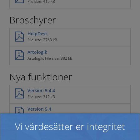
File size: 415 kB
Broschyrer
HelpDesk
File size: 2763 kB
Artologik
Artologik, File size: 882 kB
Nya funktioner
Version 5.4.4
File size: 312 kB
Version 5.4
File size: 267 kB
Vi värdesätter er integritet
Version 5.3
File size: 285 kB