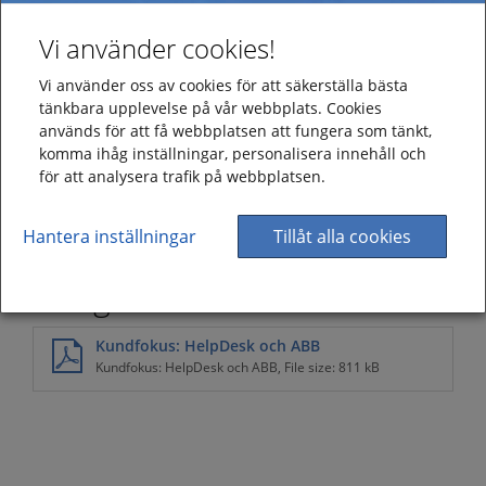
Version 5.2
Vi använder cookies!
File size: 208 kB
Version 5.1
Vi använder oss av cookies för att säkerställa bästa
File size: 1940 kB
tänkbara upplevelse på vår webbplats. Cookies
används för att få webbplatsen att fungera som tänkt,
Version 5.0
komma ihåg inställningar, personalisera innehåll och
File size: 1141 kB
för att analysera trafik på webbplatsen.
Version 4.3
File size: 1717 kB
Hantera inställningar
Tillåt alla cookies
Övrigt
Kundfokus: HelpDesk och ABB
Kundfokus: HelpDesk och ABB, File size: 811 kB