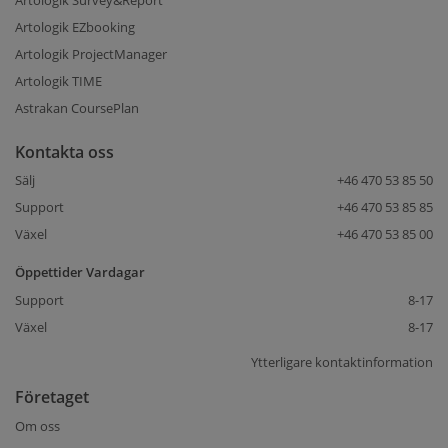
Artologik Survey&Report
Artologik EZbooking
Artologik ProjectManager
Artologik TIME
Astrakan CoursePlan
Kontakta oss
Sälj
+46 470 53 85 50
Support
+46 470 53 85 85
Växel
+46 470 53 85 00
Öppettider Vardagar
Support
8-17
Växel
8-17
Ytterligare kontaktinformation
Företaget
Om oss